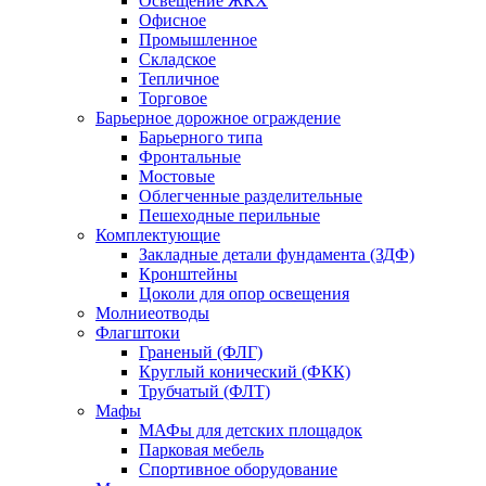
Освещение ЖКХ
Офисное
Промышленное
Складское
Тепличное
Торговое
Барьерное дорожное ограждение
Барьерного типа
Фронтальные
Мостовые
Облегченные разделительные
Пешеходные перильные
Комплектующие
Закладные детали фундамента (ЗДФ)
Кронштейны
Цоколи для опор освещения
Молниеотводы
Флагштоки
Граненый (ФЛГ)
Круглый конический (ФКК)
Трубчатый (ФЛТ)
Мафы
МАФы для детских площадок
Парковая мебель
Спортивное оборудование