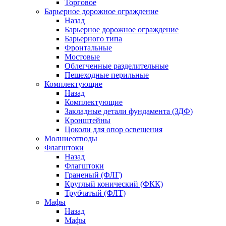
Торговое
Барьерное дорожное ограждение
Назад
Барьерное дорожное ограждение
Барьерного типа
Фронтальные
Мостовые
Облегченные разделительные
Пешеходные перильные
Комплектующие
Назад
Комплектующие
Закладные детали фундамента (ЗДФ)
Кронштейны
Цоколи для опор освещения
Молниеотводы
Флагштоки
Назад
Флагштоки
Граненый (ФЛГ)
Круглый конический (ФКК)
Трубчатый (ФЛТ)
Мафы
Назад
Мафы