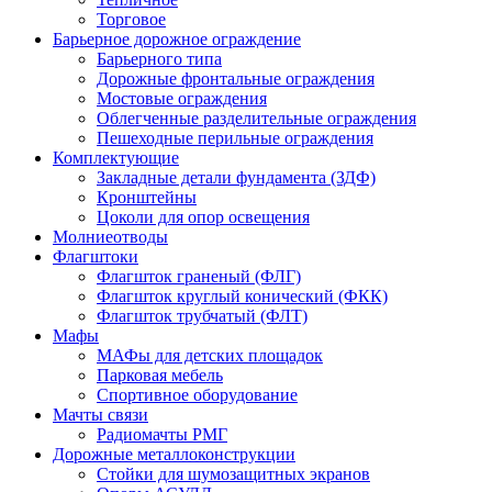
Торговое
Барьерное дорожное ограждение
Барьерного типа
Дорожные фронтальные ограждения
Мостовые ограждения
Облегченные разделительные ограждения
Пешеходные перильные ограждения
Комплектующие
Закладные детали фундамента (ЗДФ)
Кронштейны
Цоколи для опор освещения
Молниеотводы
Флагштоки
Флагшток граненый (ФЛГ)
Флагшток круглый конический (ФКК)
Флагшток трубчатый (ФЛТ)
Мафы
МАФы для детских площадок
Парковая мебель
Спортивное оборудование
Мачты связи
Радиомачты РМГ
Дорожные металлоконструкции
Cтойки для шумозащитных экранов