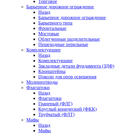
Торговое
Барьерное дорожное ограждение
Назад
Барьерное дорожное ограждение
Барьерного типа
Фронтальные
Мостовые
Облегченные разделительные
Пешеходные перильные
Комплектующие
Назад
Комплектующие
Закладные детали фундамента (ЗДФ)
Кронштейны
Цоколи для опор освещения
Молниеотводы
Флагштоки
Назад
Флагштоки
Граненый (ФЛГ)
Круглый конический (ФКК)
Трубчатый (ФЛТ)
Мафы
Назад
Мафы