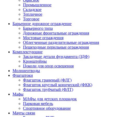
Офисное
Промышленное
Складское
Тепличное
Торговое
Барьерное дорожное ограждение
Барьерного типа
Дорожные фронтальные ограждения
Мостовые ограждения
Облегченные разделительные ограждения
Пешеходные перильные ограждения
Комплектующие
Закладные детали фундамента (ЗДФ)
Кронштейны
Цоколи для опор освещения
Молниеотводы
Флагштоки
Флагшток граненый (ФЛГ)
Флагшток круглый конический (ФКК)
Флагшток трубчатый (ФЛТ)
Мафы
МАФы для детских площадок
Парковая мебель
Спортивное оборудование
Мачты связи