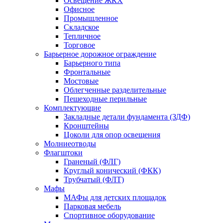
Освещение ЖКХ
Офисное
Промышленное
Складское
Тепличное
Торговое
Барьерное дорожное ограждение
Барьерного типа
Фронтальные
Мостовые
Облегченные разделительные
Пешеходные перильные
Комплектующие
Закладные детали фундамента (ЗДФ)
Кронштейны
Цоколи для опор освещения
Молниеотводы
Флагштоки
Граненый (ФЛГ)
Круглый конический (ФКК)
Трубчатый (ФЛТ)
Мафы
МАФы для детских площадок
Парковая мебель
Спортивное оборудование