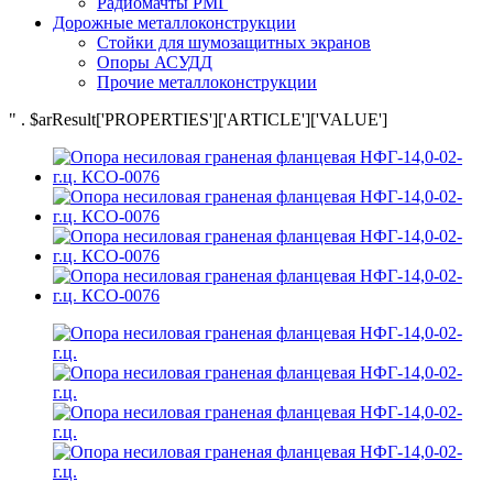
Радиомачты РМГ
Дорожные металлоконструкции
Cтойки для шумозащитных экранов
Опоры АСУДД
Прочие металлоконструкции
" . $arResult['PROPERTIES']['ARTICLE']['VALUE']