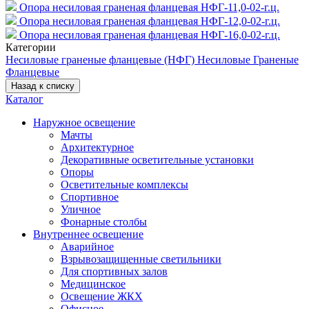
Опора несиловая граненая фланцевая НФГ-11,0-02-г.ц.
Опора несиловая граненая фланцевая НФГ-12,0-02-г.ц.
Опора несиловая граненая фланцевая НФГ-16,0-02-г.ц.
Категории
Несиловые граненые фланцевые (НФГ)
Несиловые
Граненые
Фланцевые
Назад к списку
Каталог
Наружное освещение
Мачты
Архитектурное
Декоративные осветительные установки
Опоры
Осветительные комплексы
Спортивное
Уличное
Фонарные столбы
Внутреннее освещение
Аварийное
Взрывозащищенные светильники
Для спортивных залов
Медицинское
Освещение ЖКХ
Офисное