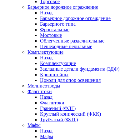
Торговое
Барьерное дорожное ограждение
Назад
Барьерное дорожное ограждение
Барьерного типа
Фронтальные
Мостовые
Облегченные разделительные
Пешеходные перильные
Комплектующие
Назад
Комплектующие
Закладные детали фундамента (ЗДФ)
Кронштейны
Цоколи для опор освещения
Молниеотводы
Флагштоки
Назад
Флагштоки
Граненый (ФЛГ)
Круглый конический (ФКК)
Трубчатый (ФЛТ)
Мафы
Назад
Мафы