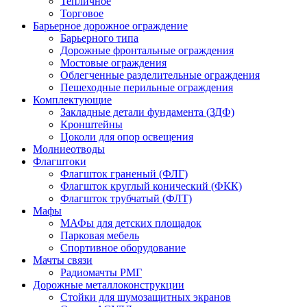
Тепличное
Торговое
Барьерное дорожное ограждение
Барьерного типа
Дорожные фронтальные ограждения
Мостовые ограждения
Облегченные разделительные ограждения
Пешеходные перильные ограждения
Комплектующие
Закладные детали фундамента (ЗДФ)
Кронштейны
Цоколи для опор освещения
Молниеотводы
Флагштоки
Флагшток граненый (ФЛГ)
Флагшток круглый конический (ФКК)
Флагшток трубчатый (ФЛТ)
Мафы
МАФы для детских площадок
Парковая мебель
Спортивное оборудование
Мачты связи
Радиомачты РМГ
Дорожные металлоконструкции
Cтойки для шумозащитных экранов