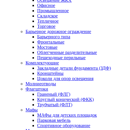
Освещение ЖКХ
Офисное
Промышленное
Складское
Тепличное
Торговое
Барьерное дорожное ограждение
Барьерного типа
Фронтальные
Мостовые
Облегченные разделительные
Пешеходные перильные
Комплектующие
Закладные детали фундамента (ЗДФ)
Кронштейны
Цоколи для опор освещения
Молниеотводы
Флагштоки
Граненый (ФЛГ)
Круглый конический (ФКК)
Трубчатый (ФЛТ)
Мафы
МАФы для детских площадок
Парковая мебель
Спортивное оборудование