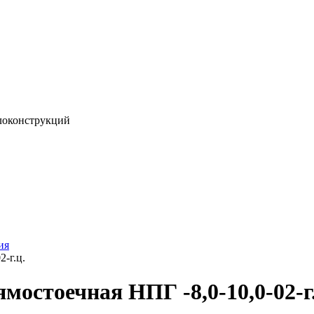
локонструкций
ия
-г.ц.
мостоечная НПГ -8,0-10,0-02-г.