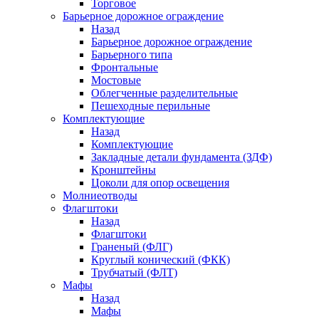
Торговое
Барьерное дорожное ограждение
Назад
Барьерное дорожное ограждение
Барьерного типа
Фронтальные
Мостовые
Облегченные разделительные
Пешеходные перильные
Комплектующие
Назад
Комплектующие
Закладные детали фундамента (ЗДФ)
Кронштейны
Цоколи для опор освещения
Молниеотводы
Флагштоки
Назад
Флагштоки
Граненый (ФЛГ)
Круглый конический (ФКК)
Трубчатый (ФЛТ)
Мафы
Назад
Мафы