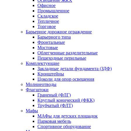
Освещение ЖКХ
Офисное
Промышленное
Складское
Тепличное
Торговое
Барьерное дорожное ограждение
Барьерного типа
Фронтальные
Мостовые
Облегченные разделительные
Пешеходные перильные
Комплектующие
Закладные детали фундамента (ЗДФ)
Кронштейны
Цоколи для опор освещения
Молниеотводы
Флагштоки
Граненый (ФЛГ)
Круглый конический (ФКК)
Трубчатый (ФЛТ)
Мафы
МАФы для детских площадок
Парковая мебель
Спортивное оборудование